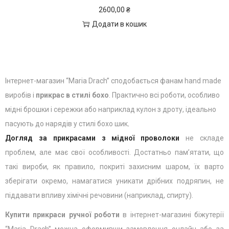
2600,00
₴
Додати в кошик
Інтернет-магазин “Maria Drach” сподобається фанам hand made
виробів і
прикрас в стилі бохо
. Практично всі роботи, особливо
мідні брошки і сережки або наприклад кулон з дроту, ідеально
пасують до нарядів у стилі бохо шик
.
Догляд за прикрасами з мідної проволоки
не складе
проблем, але має свої особливості. Достатньо пам’ятати, що
такі вироби, як правило, покриті захисним шаром, їх варто
зберігати окремо, намагатися уникати дрібних подряпин, не
піддавати впливу хімічні речовини (наприклад, спирту).
Купити прикраси ручної роботи
в інтернет-магазині біжутерії