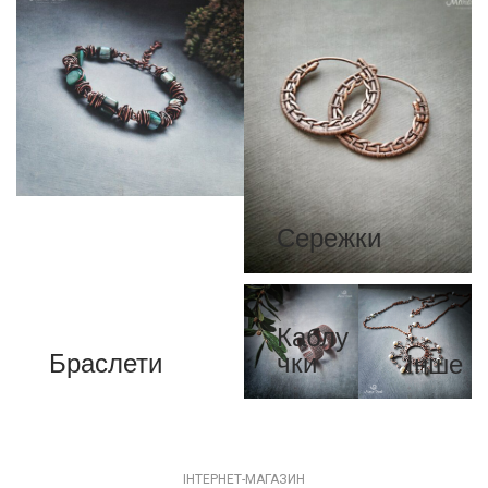
Сережки
Каблу
Браслети
чки
Інше
ІНТЕРНЕТ-МАГАЗИН