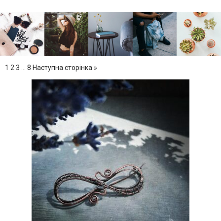
1
2
3
…
8
Наступна сторінка »