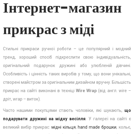
Інтернет-магазин
прикрас з міді
Стильні прикраси ручної роботи – це популярний і модний
тренд, хороший спосіб підкреслити свою індивідуальність,
оригінальний подарунок дружині або улюбленій дівчині.
Особливість і цінність таких виробів у тому, що вони унікальні,
створені майстром за оригінальним дизайном вручну. Більшість
прикрас на сайті виконані в техніці
Wire Wrap
(від англ. wire –
дріт, wrap – виток).
Часто нашими покупцями стають чоловіки, які шукають,
що
подарувати дружині на мідну весілля
. У галереї на сайті є
великий вибір прикрас:
мідні кільця
,
hand made брошки
, кольє,