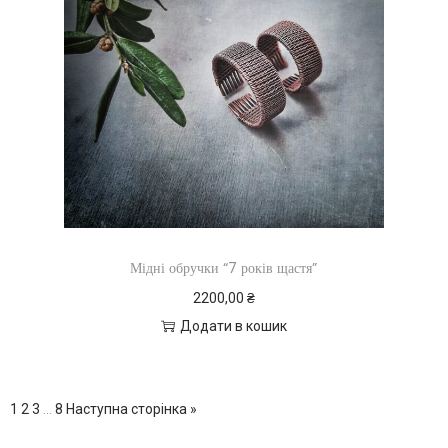
Мідні обручки “7 років щастя”
2200,00
₴
Додати в кошик
1
2
3
…
8
Наступна сторінка »