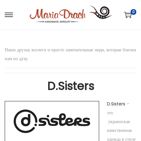
0
Наши друзья, коллеги и просто замечательные люди, которые близки
нам по духу.
D.Sisters
D.Sisters
–
это
украинская
качественная
одежда в стиле