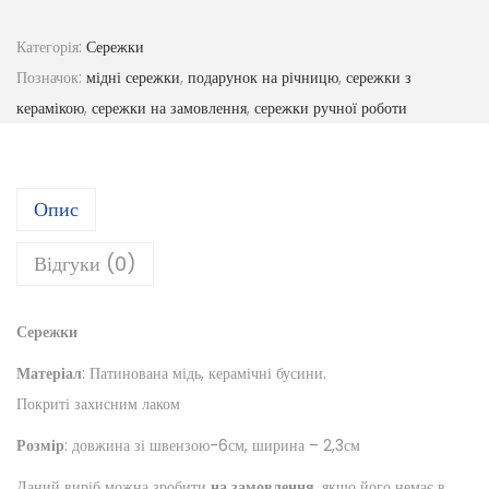
Категорія:
Сережки
Позначок:
мідні сережки
,
подарунок на річницю
,
сережки з
керамікою
,
сережки на замовлення
,
сережки ручної роботи
Опис
Відгуки (0)
Сережки
Матеріал
: Патинована мідь, керамічні бусини.
Покриті захисним лаком
Розмір
: довжина зі швензою-6см, ширина – 2,3см
Даний виріб можна зробити
на замовлення
, якщо його немає в