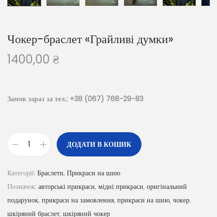
Чокер-браслет «Грайливі думки»
1400,00
₴
Замов зараз за тел.: +38 (067) 768-29-83
ДОДАТИ В КОШИК
Категорії:
Браслети
,
Прикраси на шию
Позначок:
авторські прикраси
,
мідні прикраси
,
оригінальний
подарунок
,
прикраси на замовлення
,
прикраси на шию
,
чокер
,
шкіряний браслет
,
шкіряний чокер