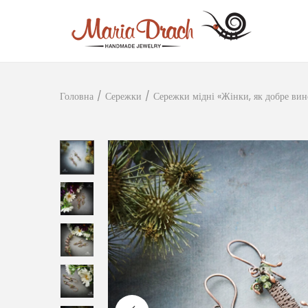
Головна
/
Сережки
/
Сережки мідні «Жінки, як добре ви