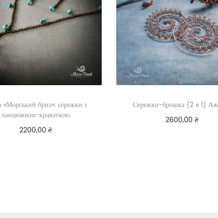
р «Морський бриз»: сережки з
Сережки-брошка (2 в 1) Аж
ланцюжком-краваткою.
2600,00
₴
2200,00
₴
Читати далі
Додати в кошик