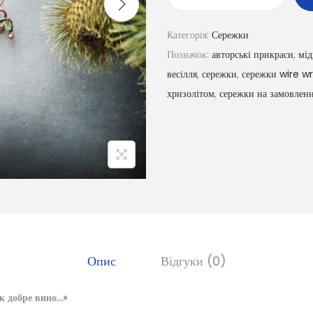
Категорія:
Сережки
Позначок:
авторські прикраси
,
мід
весілля
,
сережки
,
сережки wire w
хризолітом
,
сережки на замовлен
Опис
Відгуки (0)
к добре вино…»