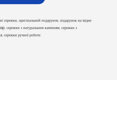
ні сережки
,
оригінальний подарунок
,
подарунок на мідне
rap
,
сережки з натуральним камінням
,
сережки з
ня
,
сережки ручної роботи