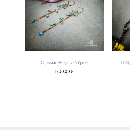
Сережки «Морський бриз»
Набі
1200,00
₴
Додати в кошик