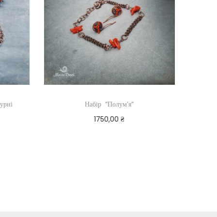
урні
Набір “Полум’я”
1750,00
₴
Додати в кошик