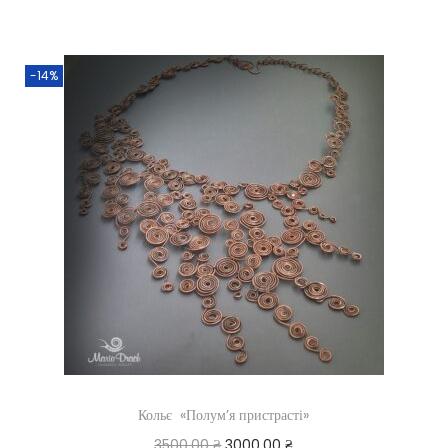
-14%
Кольє «Полум’я пристрасті»
3500,00
₴
3000,00
₴