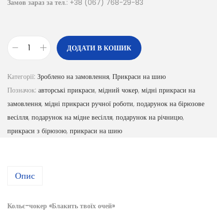
Замов зараз за тел
.: +38 (067) 768-29-83
ДОДАТИ В КОШИК
Категорії:
Зроблено на замовлення
,
Прикраси на шию
Позначок:
авторські прикраси
,
мідний чокер
,
мідні прикраси на
замовлення
,
мідні прикраси ручної роботи
,
подарунок на бірюзове
весілля
,
подарунок на мідне весілля
,
подарунок на річницю
,
прикраси з бірюзою
,
прикраси на шию
Опис
Кольє-чокер «Блакить твоїх очей»