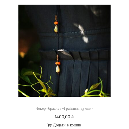
Чокер-браслет «Грайливі думки»
1400,00
₴
Додати в кошик