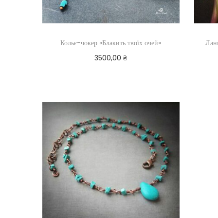
Кольє-чокер «Блакить твоїх очей»
Лан
3500,00
₴
Додати в кошик