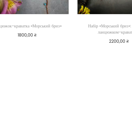
цюжок-краватка «Морський бриз»
Набір «Морський бриз»:
ланцюжком-крават
1800,00
₴
2200,00
₴
Додати в кошик
Додати в ко