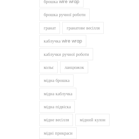
брошка wire wrap
брошка ручної роботи
гранат
гранатове весілля
каблучка wire wrap
каблучки ручної роботи
кольє
ланцюжок
мідна брошка
мідна каблучка
мідна підвіска
мідне весілля
мідний кулон
мідні прикраси