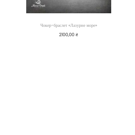
Чокер-браслет «Лазурне море»
2100,00
₴
Додати в кошик