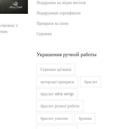
Подарунки на мідне весілля
Подарункові сертифікати
Прикраси на шию
 сережки з
кою.
Сережки
шик
Украшения ручной работы
Сережки цв'яшки
авторські прикраси
браслет
браслет wire wrap
браслет ручної роботи
браслет унисекс
брошка