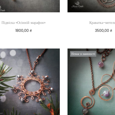
Підвіска «Осінній марафон»
Краватка-метел
1800,00
₴
3500,00
₴
Додати в кошик
Додати в ко
Немає в наявності