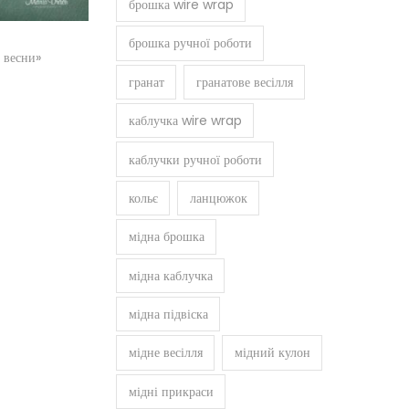
брошка wire wrap
брошка ручної роботи
 весни»
гранат
гранатове весілля
і
каблучка wire wrap
каблучки ручної роботи
кольє
ланцюжок
мідна брошка
мідна каблучка
мідна підвіска
мідне весілля
мідний кулон
мідні прикраси