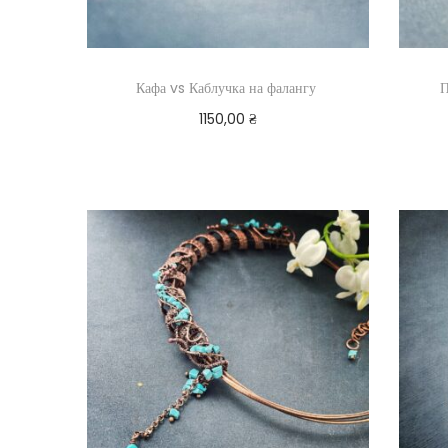
Кафа vs Каблучка на фалангу
П
1150,00
₴
Додати в кошик