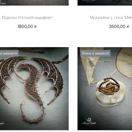
Підвіска «Осінній марафон»
Медальйон у стилі S
1800,00
₴
3600,00
₴
Додати в кошик
Додати в ко
в наявності
Немає в наявності