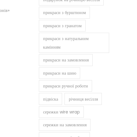
онів»
прикраси з бурштином
прикраси з гранатом
і
прикраси з натуральним
камінням
прикраси на замовлення
прикраси на шию
прикраси ручної роботи
підвіска
річниця весілля
сережки wire wrap
сережки на замовлення