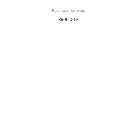
Краватка-метелик
3500,00
₴
Додати в кошик