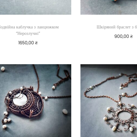
одвійна каблучка з ланцюжком
Шкіряний браслет з 
“Нерозлучні”
900,00
₴
1650,00
₴
Додати в ко
Додати в кошик