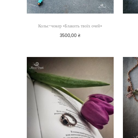
Кольє-чокер «Блакить твоїх очей»
3500,00
₴
Додати в кошик