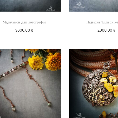
Медальйон для фотографій
Підвіска “Біла сніж
3600,00
₴
2000,00
₴
Додати в кошик
Додати в ко