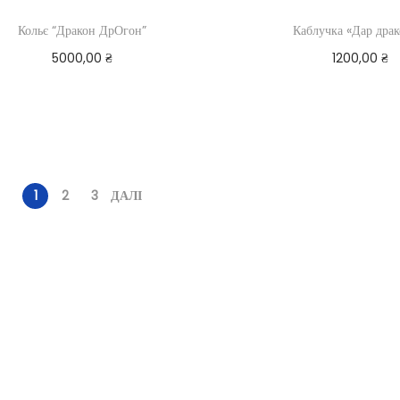
Кольє “Дракон ДрОгон”
Каблучка «Дар драк
5000,00
₴
1200,00
₴
Читати далі
Читати дал
1
2
3
ДАЛІ