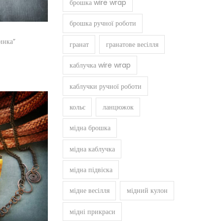
брошка wire wrap
брошка ручної роботи
инка”
гранат
гранатове весілля
каблучка wire wrap
шик
каблучки ручної роботи
кольє
ланцюжок
мідна брошка
мідна каблучка
мідна підвіска
мідне весілля
мідний кулон
мідні прикраси