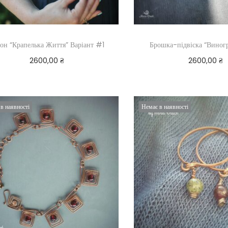
он “Крапелька Життя” Варіант #1
Брошка-підвіска “Виногр
2600,00
₴
2600,00
₴
Читати далі
Додати в ко
в наявності
Немає в наявності