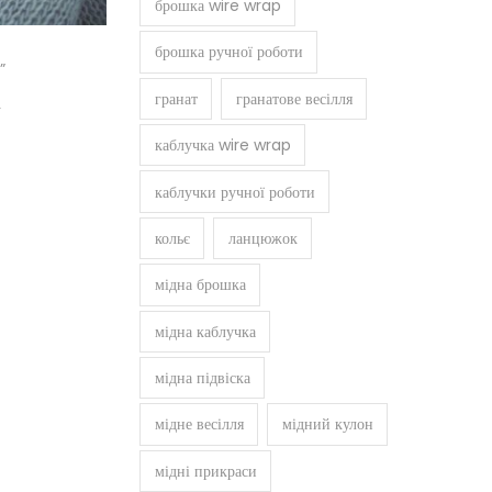
брошка wire wrap
брошка ручної роботи
”
гранат
гранатове весілля
і
каблучка wire wrap
каблучки ручної роботи
кольє
ланцюжок
мідна брошка
мідна каблучка
мідна підвіска
мідне весілля
мідний кулон
мідні прикраси