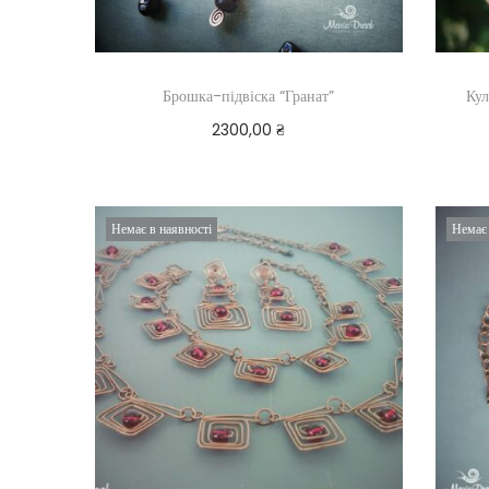
Брошка-підвіска “Гранат”
Кул
2300,00
₴
Додати в кошик
Немає в наявності
Немає 