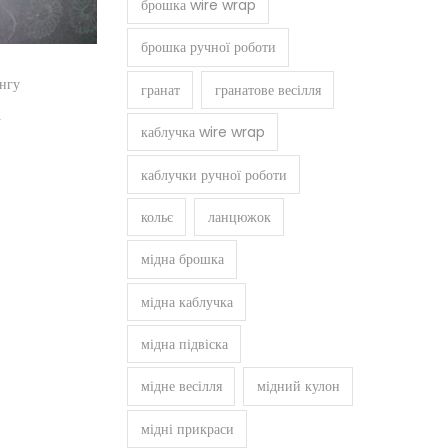
брошка wire wrap
брошка ручної роботи
ангу
гранат
гранатове весілля
і
каблучка wire wrap
каблучки ручної роботи
кольє
ланцюжок
мідна брошка
мідна каблучка
мідна підвіска
мідне весілля
мідний кулон
мідні прикраси