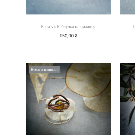
Кафа vs Каблучка на фалангу
П
1150,00
₴
Додати в кошик
Немає в наявності