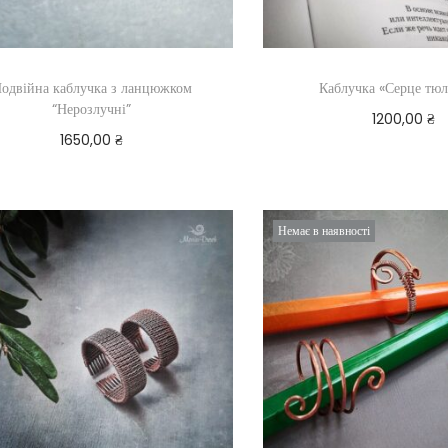
одвійна каблучка з ланцюжком
Каблучка «Серце тюл
“Нерозлучні”
1200,00
₴
1650,00
₴
Додати в ко
Додати в кошик
Немає в наявності