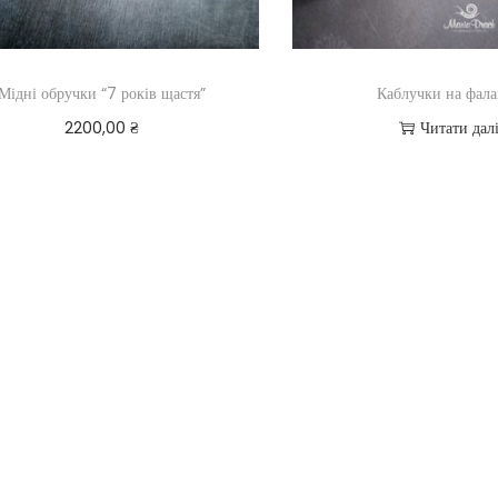
Мідні обручки “7 років щастя”
Каблучки на фал
2200,00
₴
Читати дал
Додати в кошик