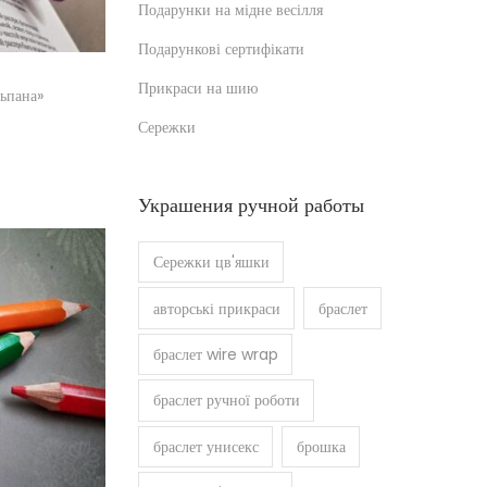
Подарунки на мідне весілля
Подарункові сертифікати
Прикраси на шию
ьпана»
Сережки
шик
Украшения ручной работы
Сережки цв'яшки
авторські прикраси
браслет
браслет wire wrap
браслет ручної роботи
браслет унисекс
брошка