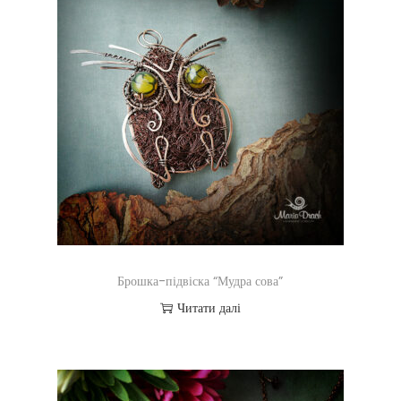
Брошка-підвіска “Мудра сова”
Читати далі